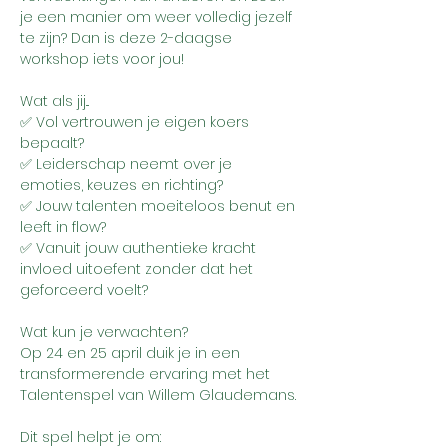
je een manier om weer volledig jezelf 
te zijn? Dan is deze 2-daagse 
workshop iets voor jou!
Wat als jij...
✅ Vol vertrouwen je eigen koers 
bepaalt?
✅ Leiderschap neemt over je 
emoties, keuzes en richting?
✅ Jouw talenten moeiteloos benut en 
leeft in flow?
✅ Vanuit jouw authentieke kracht 
invloed uitoefent zonder dat het 
geforceerd voelt?
Wat kun je verwachten?
Op 24 en 25 april duik je in een 
transformerende ervaring met het 
Talentenspel van Willem Glaudemans. 
Dit spel helpt je om: