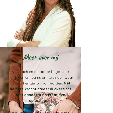
Meer over mij
Als coach en facilitator begeleid ik
individuen en teams om te vinden waar
hun hart en ziel blij van worden.
Met
heldere kracht creëer ik overzicht
met aandacht en creatieve
oplossingen.
Zowel live 1 op 1 of online in groepen. Ik