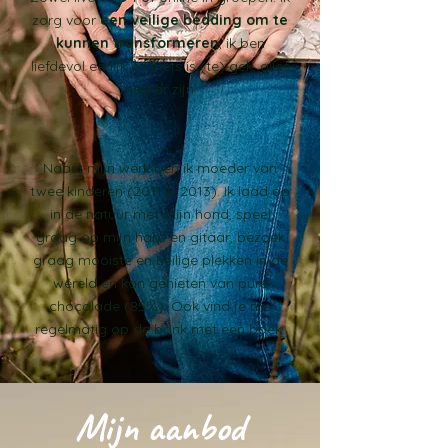
zorg voor
een veilige bedding om te
kunnen transformeren
, ik ben
liefdevol eerlijk en niets is (te) gek, alles
mag er zijn.
Naast mijn werk ben ik moeder van
twee kinderen (2011 & 2013). Ik laad op
in de natuur met mijn hond, speel
graag op mijn harp en gitaar, bezoek
graag mooiste en heilige plekken in de
wereld en kan genieten van pure
chocolade (85%). Ook vind je me
regelmatig op de bank met een boek.
Mijn aanbod