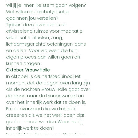
Wil jij je innerlijke stem gaan volgen? 
Wat willen de archetypische 
godinnen jou vertellen?
Tijdens deze avonden is er 
afwisselend ruimte voor meditatie, 
visualisatie, rituelen, zang, 
lichaamsgerichte oefeningen, dans 
en delen.  Voor vrouwen die hun 
eigen proces aan willen gaan en 
kunnen dragen.
Oktober: Vrouw Holle
In oktober is de herfstequinox. Het 
moment dat de dagen even lang zijn 
als de nachten. Vrouw Holle gaat over 
de poort naar de binnenwereld en 
over het innerlijk werk dat te doen is. 
En de overvloed die we kunnen 
creeeren als we het werk doen dat 
gedaan moet worden. Waar heb jij 
innerlijk werk te doen? 
Irma Spit Leiderschap en Coaching