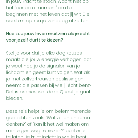
in jouw kracht te staan. Wacht niet op 
het 'perfecte moment' om te 
beginnen met het leven dat jij wilt. Die 
eerste stap kun je vandaag al zetten.
Hoe zou jouw leven eruitzien als je écht 
voor jezelf durft te kiezen?
Stel je voor dat je elke dag keuzes 
maakt die jouw energie verhogen, dat 
je weet hoe je de signalen van je 
lichaam en geest kunt volgen. Wat als 
je met zelfvertrouwen beslissingen 
neemt die passen bij wie jij écht bent? 
Dat is precies wat deze Quest je gaat 
bieden.
Deze reis helpt je om belemmerende 
gedachten zoals “Wat zullen anderen 
denken?” of “Kan ik het wel maken om 
mijn eigen weg te kiezen?” achter je 
te laten. Je krijgt inzicht in wie je bent, 