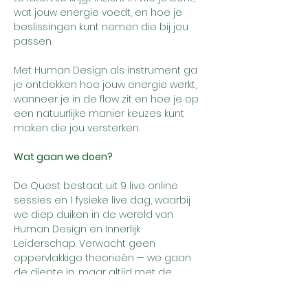
wat jouw energie voedt, en hoe je 
beslissingen kunt nemen die bij jou 
passen.
Met Human Design als instrument ga 
je ontdekken hoe jouw energie werkt, 
wanneer je in de flow zit en hoe je op 
een natuurlijke manier keuzes kunt 
maken die jou versterken.
Wat gaan we doen?
De Quest bestaat uit 9 live online 
sessies en 1 fysieke live dag, waarbij 
we diep duiken in de wereld van 
Human Design en Innerlijk 
Leiderschap. Verwacht geen 
oppervlakkige theorieën — we gaan 
de diepte in, maar altijd met de 
intentie om het praktisch en 
toepasbaar te maken.