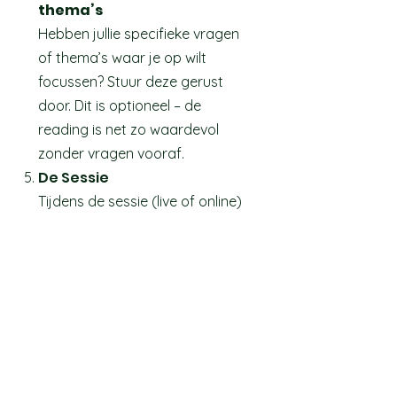
thema’s
Hebben jullie specifieke vragen
of thema’s waar je op wilt
focussen? Stuur deze gerust
door. Dit is optioneel – de
reading is net zo waardevol
zonder vragen vooraf.
De Sessie
Tijdens de sessie (live of online)
ontvang je diepgaande
inzichten en persoonlijke
begeleiding.
Opname en Persoonlijk
Rapport
Na de sessie ontvangen jullie:
De opname van de reading, via
een handige link in je e-mail.