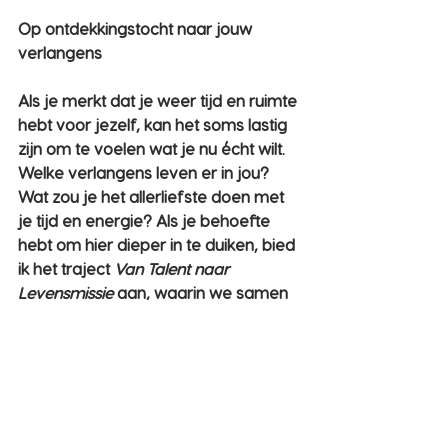
Op ontdekkingstocht naar jouw 
verlangens
Als je merkt dat je weer tijd en ruimte 
hebt voor jezelf, kan het soms lastig 
zijn om te voelen wat je nu écht wilt. 
Welke verlangens leven er in jou? 
Wat zou je het allerliefste doen met 
je tijd en energie? Als je behoefte 
hebt om hier dieper in te duiken, bied 
ik het traject 
Van Talent naar 
Levensmissie
 aan, waarin we samen 
op ontdekkingstocht gaan.
Je leert jouw unieke talenten en 
verlangens beter kennen. Het spel 
helpt je in contact te komen met wie 
jij bent en wat jou echt gelukkig 