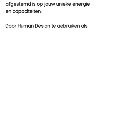
afgestemd is op jouw unieke energie 
en capaciteiten.
Door Human Design te gebruiken als 
kompas, krijg je handvatten om los 
te laten wat niet bij je past en 
omarmen wat je wel dient. Je leert 
jezelf op een dieper niveau kennen 
en kunt zo authentieker, krachtiger en 
gelukkiger in het leven staan.
Nieuwsgierig naar hoe jouw Human 
Design-profiel eruitziet en hoe het jou 
kan helpen om meer in lijn te leven 
met je ware zelf? Tijdens een 
persoonlijke reading of 
coachingsessie help ik je graag om 
je profiel te begrijpen en handvatten 
te krijgen voor een authentiek leven. 