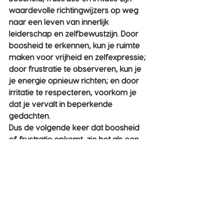
waardevolle richtingwijzers op weg 
naar een leven van innerlijk 
leiderschap en zelfbewustzijn. Door 
boosheid te erkennen, kun je ruimte 
maken voor vrijheid en zelfexpressie; 
door frustratie te observeren, kun je 
je energie opnieuw richten; en door 
irritatie te respecteren, voorkom je 
dat je vervalt in beperkende 
gedachten.
Dus de volgende keer dat boosheid 
of frustratie opkomt, zie het als een 
kans om een stap dichter bij je 
authentieke zelf te komen. Ze helpen 
je jouw bewustzijn te vergroten, 
innerlijk leiderschap te ontwikkelen 
en een leven te leiden waarin je 
volledig jezelf kunt zijn.