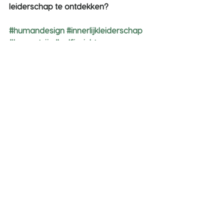
leiderschap te ontdekken?
#humandesign
#innerlijkleiderschap
#bewustzijn
#zelfinzicht
#onderzoekhetzelf
#helemaaljezelfzijn